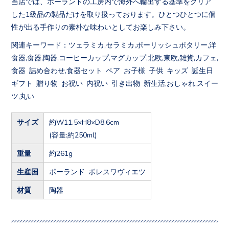
当店では、ポーランドの工房内で海外へ輸出する基準をクリア
した1級品の製品だけを取り扱っております。ひとつひとつに個
性が出る手作りの素朴な味わいとしてお楽しみ下さい。
関連キーワード：ツェラミカ,セラミカ,ポーリッシュポタリー,洋
食器,食器,陶器,コーヒーカップ,マグカップ,北欧,東欧,雑貨,カフェ,
食器 詰め合わせ,食器セット ペア お子様 子供 キッズ 誕生日
ギフト 贈り物 お祝い 内祝い 引き出物 新生活,おしゃれ,スイー
ツ,丸い
サイズ
約W11.5×H8×D8.6cm
(容量:約250ml)
重量
約261g
生産国
ポーランド ボレスワヴィエツ
材質
陶器