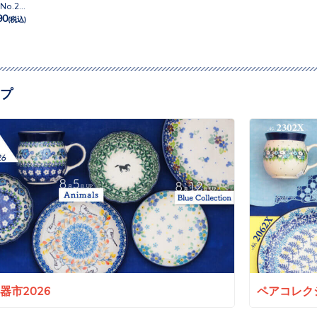
エッグスタンド No.2669X
90
(税込)
プ
a陶器市2026
ペアコレクシ