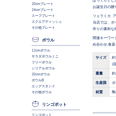
20cmプレート
お誕生日の贈
24cmプレート
ツェラミカ 
スーププレート
スクエアディッシュ
当店では、ポ
その他プレート
作りの素朴な
関連キーワード
ボウル
め合わせ,食器
12cmボウル
サラダボウルミニ
サイズ
約
フリーボウル
(
シリアルボウル
重量
約
20cmボウル
ボウルB
生産国
ポ
エッグスタンド
材質
陶
その他ボウル
リンゴポット
リンゴポット