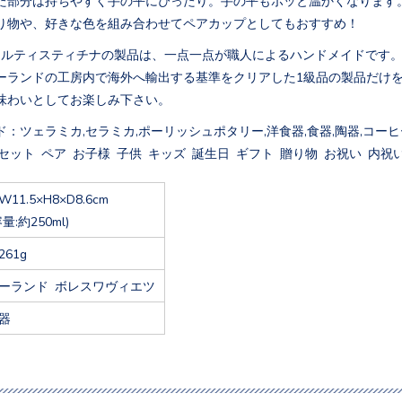
り物や、好きな色を組み合わせてペアカップとしてもおすすめ！
アルティスティチナの製品は、一点一点が職人によるハンドメイドです
ーランドの工房内で海外へ輸出する基準をクリアした1級品の製品だけ
味わいとしてお楽しみ下さい。
：ツェラミカ,セラミカ,ポーリッシュポタリー,洋食器,食器,陶器,コーヒー
セット ペア お子様 子供 キッズ 誕生日 ギフト 贈り物 お祝い 内祝い
W11.5×H8×D8.6cm
容量:約250ml)
261g
ーランド ボレスワヴィエツ
器