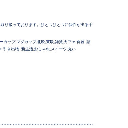
。
を取り扱っております。ひとつひとつに個性が出る手
カップ,マグカップ,北欧,東欧,雑貨,カフェ,食器 詰
 引き出物 新生活,おしゃれ,スイーツ,丸い