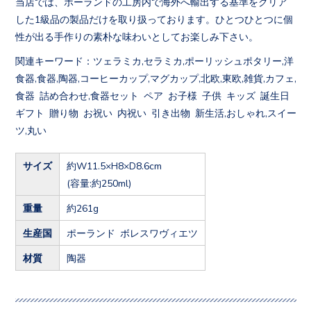
当店では、ポーランドの工房内で海外へ輸出する基準をクリア
した1級品の製品だけを取り扱っております。ひとつひとつに個
性が出る手作りの素朴な味わいとしてお楽しみ下さい。
関連キーワード：ツェラミカ,セラミカ,ポーリッシュポタリー,洋
食器,食器,陶器,コーヒーカップ,マグカップ,北欧,東欧,雑貨,カフェ,
食器 詰め合わせ,食器セット ペア お子様 子供 キッズ 誕生日
ギフト 贈り物 お祝い 内祝い 引き出物 新生活,おしゃれ,スイー
ツ,丸い
サイズ
約W11.5×H8×D8.6cm
(容量:約250ml)
重量
約261g
生産国
ポーランド ボレスワヴィエツ
材質
陶器