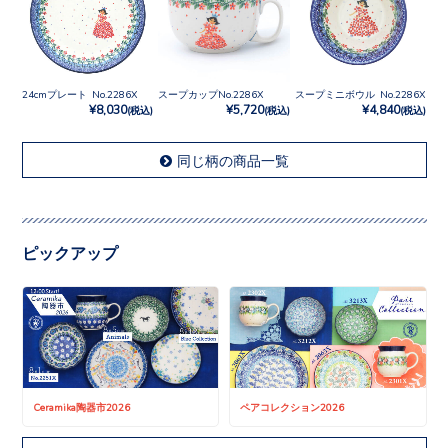
24cmプレート No.2286X
スープカップNo.2286X
スープミニボウル No.2286X
¥8,030
¥5,720
¥4,840
(税込)
(税込)
(税込)
同じ柄の商品一覧
ピックアップ
Ceramika陶器市2026
ペアコレクション2026