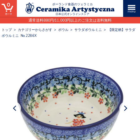
0
ポーランド食器のツェラミカ
日本公式オンラインストア
通常送料880円/11,000円以上のご注文は送料無料
トップ
>
カテゴリーからさがす
>
ボウル
>
サラダボウルミニ
>
【限定柄】サラダ
ボウルミニ No.2286X