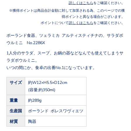
詳しくはこちら
をご確認ください。
獲得ポイントは商品合計金額に対して加算される為、このページでの獲
得ポイントと異なる場合がございます。
ポイントについて
詳しくはこちら
をご確認ください。
ポーランド食器、ツェラミカ アルティスティチナの、サラダボ
ウルミニ No.2286X
1人分のサラダ、スープ、お鍋の器などなんでも使えてしまうサ
ラダボウルミニ。
いつの間にか、食卓の出番No.1になっています。
サイズ
約W12×H5.5×D12cm
(容量:約350ml)
重量
約289g
生産国
ポーランド ボレスワヴィエツ
材質
陶器