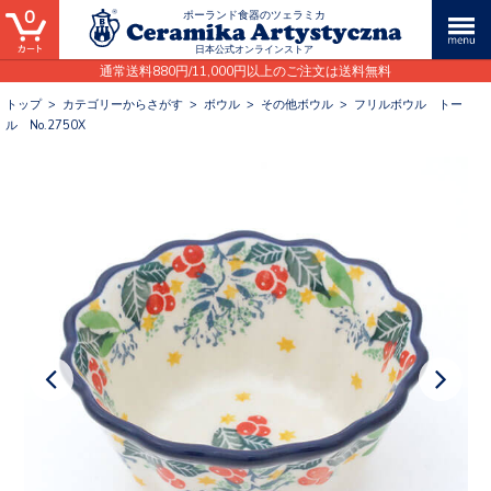
0
ポーランド食器のツェラミカ
日本公式オンラインストア
通常送料880円/11,000円以上のご注文は送料無料
トップ
>
カテゴリーからさがす
>
ボウル
>
その他ボウル
>
フリルボウル トー
ル No.2750X