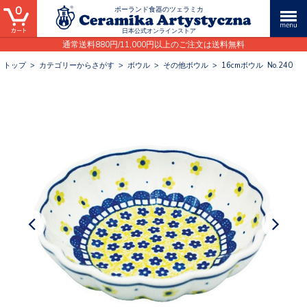
0
ポーランド食器のツェラミカ
日本公式オンラインストア
通常送料880円/11,000円以上のご注文は送料無料
トップ
>
カテゴリーからさがす
>
ボウル
>
その他ボウル
>
16cmボウル No.240