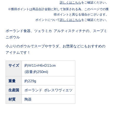
詳しくはこちら
をご確認ください。
獲得ポイントは商品合計金額に対して加算される為、このページでの獲
得ポイントと異なる場合がございます。
ポイントについて
詳しくはこちら
をご確認ください。
ポーランド食器、ツェラミカ アルティスティチナの、スープミ
ニボウル
小ぶりのボウルでスープやサラダ、お惣菜などにもおすすめの
アイテムです！
サイズ
約W11×H6×D11cm
(容量:約250ml)
重量
約229g
生産国
ポーランド ボレスワヴィエツ
材質
陶器