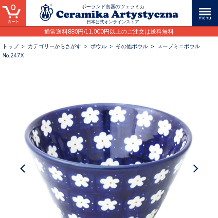
0
ポーランド食器のツェラミカ
日本公式オンラインストア
通常送料880円/11,000円以上のご注文は送料無料
トップ
>
カテゴリーからさがす
>
ボウル
>
その他ボウル
>
スープミニボウル
No.247X