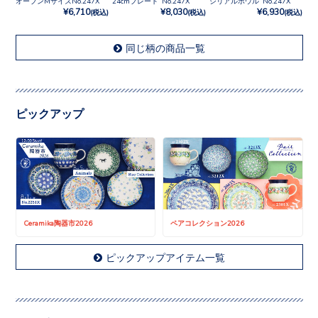
オーブンMサイズNo.247X
24cmプレート No.247X
シリアルボウル No.247X
¥6,710
¥8,030
¥6,930
(税込)
(税込)
(税込)
同じ柄の商品一覧
ピックアップ
Ceramika陶器市2026
ペアコレクション2026
ピックアップアイテム一覧