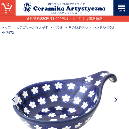
0
ポーランド食器のツェラミカ
日本公式オンラインストア
通常送料880円/11,000円以上のご注文は送料無料
トップ
>
カテゴリーからさがす
>
ボウル
>
その他ボウル
>
ハンドルボウル
No.247X