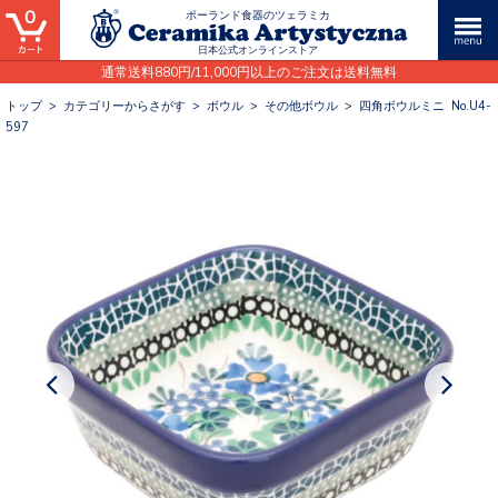
0
ポーランド食器のツェラミカ
日本公式オンラインストア
通常送料880円/11,000円以上のご注文は送料無料
トップ
>
カテゴリーからさがす
>
ボウル
>
その他ボウル
>
四角ボウルミニ No.U4-
597