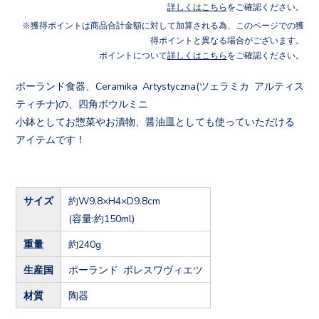
詳しくはこちら
をご確認ください。
獲得ポイントは商品合計金額に対して加算される為、このページでの獲
得ポイントと異なる場合がございます。
ポイントについて
詳しくはこちら
をご確認ください。
ポーランド食器、Ceramika Artystyczna(ツェラミカ アルティス
ティチナ)の、四角ボウルミニ
小鉢としてお惣菜やお漬物、醤油皿としても使っていただける
アイテムです！
サイズ
約W9.8×H4×D9.8cm
(容量:約150ml)
重量
約240g
生産国
ポーランド ボレスワヴィエツ
材質
陶器