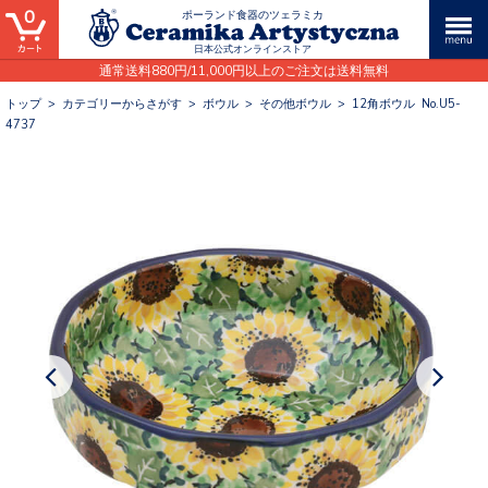
0
ポーランド食器のツェラミカ
日本公式オンラインストア
通常送料880円/11,000円以上のご注文は送料無料
トップ
>
カテゴリーからさがす
>
ボウル
>
その他ボウル
>
12角ボウル No.U5-
4737