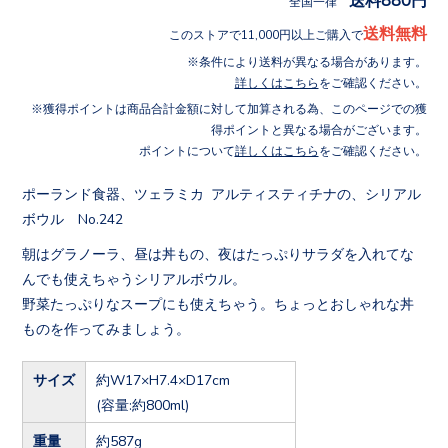
全国一律
送料無料
このストアで11,000円以上ご購入で
条件により送料が異なる場合があります。
詳しくはこちら
をご確認ください。
獲得ポイントは商品合計金額に対して加算される為、このページでの獲
得ポイントと異なる場合がございます。
ポイントについて
詳しくはこちら
をご確認ください。
ポーランド食器、ツェラミカ アルティスティチナの、シリアル
ボウル No.242
朝はグラノーラ、昼は丼もの、夜はたっぷりサラダを入れてな
んでも使えちゃうシリアルボウル。
野菜たっぷりなスープにも使えちゃう。ちょっとおしゃれな丼
ものを作ってみましょう。
サイズ
約W17×H7.4×D17cm
(容量:約800ml)
重量
約587g