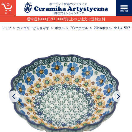
0
ポーランド食器のツェラミカ
日本公式オンラインストア
通常送料880円/11,000円以上のご注文は送料無料
トップ
>
カテゴリーからさがす
>
ボウル
>
20cmボウル
>
20cmボウル No.U4-587