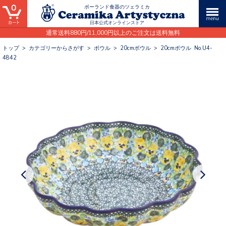
0
ポーランド食器のツェラミカ
日本公式オンラインストア
通常送料880円/11,000円以上のご注文は送料無料
トップ
>
カテゴリーからさがす
>
ボウル
>
20cmボウル
>
20cmボウル No.U4-
4842