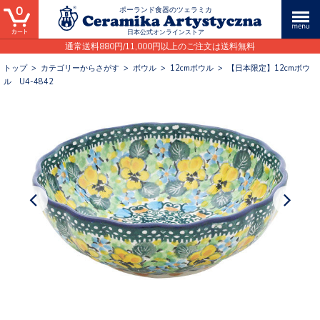
0
ポーランド食器のツェラミカ
日本公式オンラインストア
通常送料880円/11,000円以上のご注文は送料無料
トップ
>
カテゴリーからさがす
>
ボウル
>
12cmボウル
>
【日本限定】12cmボウ
ル U4-4842