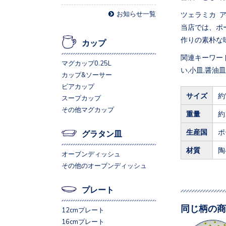
お知らせ一覧
ツェラミカ 
当店では、ポ
作りの素朴な
カップ
関連キーワード
マグカップ0.25L
い,小皿,醤油皿
カップ&ソーサー
ビアカップ
サイズ
約
スープカップ
その他マグカップ
重量
約
生産国
ポ
グラタン皿
材質
陶
オーブンディッシュ
その他のオーブンディッシュ
プレート
同じ柄の商
12cmプレート
16cmプレート