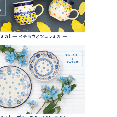
ミカ】— イチョウとツェラミカ —