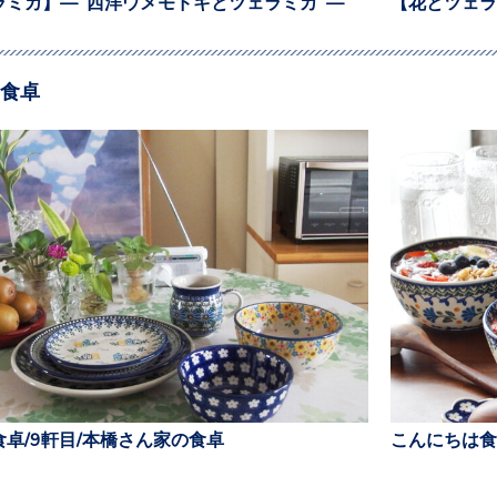
ラミカ】— 西洋ウメモドキとツェラミカ —
【花とツェラ
食卓
卓/9軒目/本橋さん家の食卓
こんにちは食