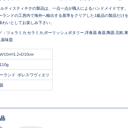
アルティスティチナの製品は、一点一点が職人によるハンドメイドです
ーランドの工房内で海外へ輸出する基準をクリアした1級品の製品だけ
味わいとしてお楽しみ下さい。
：ツェラミカ,セラミカ,ポーリッシュポタリー,洋食器,食器,陶器,北欧,東欧
,薬味皿
W10×H1.2×D10cm
110g
ーランド ボレスワヴィエツ
器
品