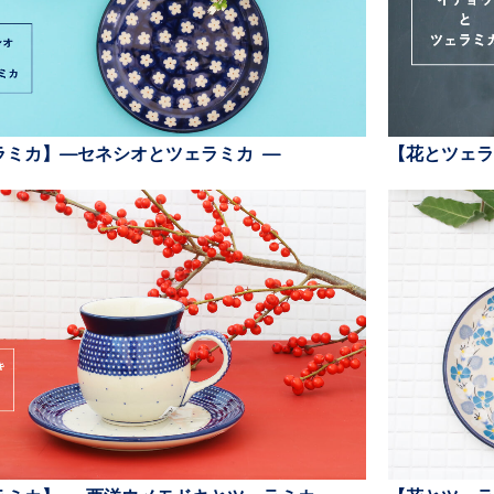
ラミカ】—セネシオとツェラミカ —
【花とツェラ