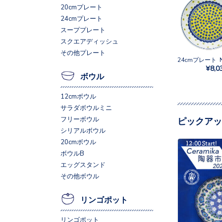
20cmプレート
24cmプレート
スーププレート
スクエアディッシュ
その他プレート
24cmプレート N
¥8,0
ボウル
12cmボウル
サラダボウルミニ
フリーボウル
ピックアッ
シリアルボウル
20cmボウル
ボウルB
エッグスタンド
その他ボウル
リンゴポット
リンゴポット