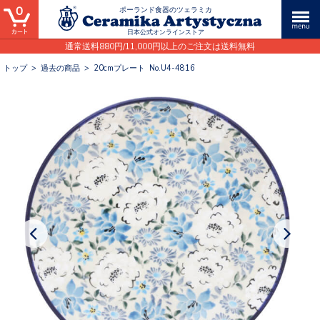
0
ポーランド食器のツェラミカ
日本公式オンラインストア
通常送料880円/11,000円以上のご注文は送料無料
トップ
>
過去の商品
>
20cmプレート No.U4-4816