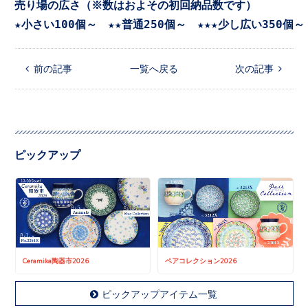
売り場の広さ（※数はおよその初回納品数です）

★小さい100個～　★★普通250個～　★★★少し広い350個～
 前の記事
一覧へ戻る
次の記事 
ピックアップ
Ceramika陶器市2026
ペアコレクション2026
ピックアップアイテム一覧