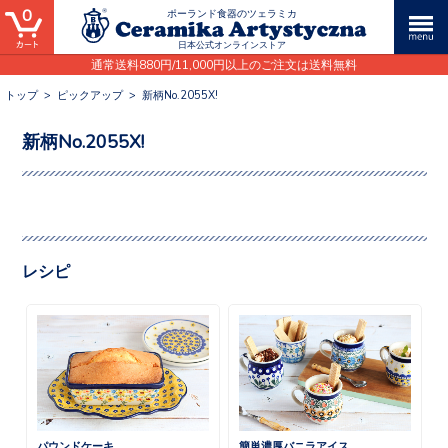
0
ポーランド食器のツェラミカ
日本公式オンラインストア
通常送料880円/11,000円以上のご注文は送料無料
トップ
>
ピックアップ
>
新柄No.2055X!
新柄No.2055X!
レシピ
パウンドケーキ
簡単濃厚バニラアイス