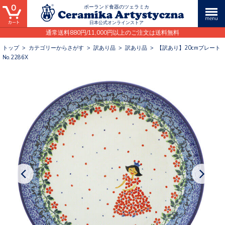
0
ポーランド食器のツェラミカ
日本公式オンラインストア
通常送料880円/11,000円以上のご注文は送料無料
トップ
>
カテゴリーからさがす
>
訳あり品
>
訳あり品
>
【訳あり】20cmプレート
No.2286X