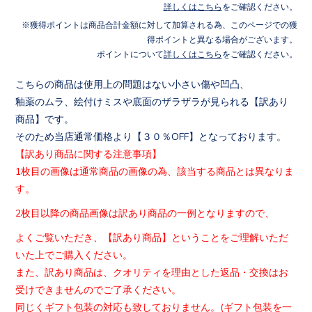
詳しくはこちら
をご確認ください。
獲得ポイントは商品合計金額に対して加算される為、このページでの獲
得ポイントと異なる場合がございます。
ポイントについて
詳しくはこちら
をご確認ください。
こちらの商品は使用上の問題はない小さい傷や凹凸、
釉薬のムラ、絵付けミスや底面のザラザラが見られる【訳あり
商品
】です。
そのため当店通常価格より【３０％OFF】となっております。
【訳あり商品に関する注意事項】
1枚目の画像は通常商品の画像の為、該当する商品とは異なりま
す
。
2枚目以降の商品画像は訳あり商品の一例となりますので、
よくご覧いただき、【訳あり商品】ということをご理解いただ
いた
上でご購入ください。
また、訳あり商品は、クオリティを理由とした返品・交換はお
受け
できませんのでご了承ください。
同じくギフト包装の対応も致しておりません。(
ギフト包装を一