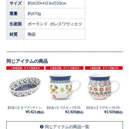
サイズ
約W20×H2.6×D20cm
重量
約470g
生産国
ポーランド ボレスワヴィエツ
材質
陶器
同じアイテムの商品
【訳あり】オーブンディッシュ No.377Y
【訳あり】マグカップ0.25L No.3343X
【訳あり】マグカップ0.25L No.858
¥5,621
¥2,926
¥2,926
(税込)
(税込)
(税込)
同じアイテムの商品一覧