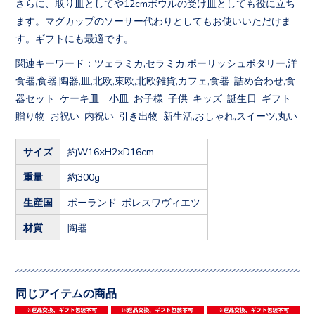
さらに、取り皿としてや12cmボウルの受け皿としても役に立ち
ます。マグカップのソーサー代わりとしてもお使いいただけま
す。ギフトにも最適です。
関連キーワード：ツェラミカ,セラミカ,ポーリッシュポタリー,洋
食器,食器,陶器,皿,北欧,東欧,北欧雑貨,カフェ,食器 詰め合わせ,食
器セット ケーキ皿 小皿 お子様 子供 キッズ 誕生日 ギフト
贈り物 お祝い 内祝い 引き出物 新生活,おしゃれ,スイーツ,丸い
サイズ
約W16×H2×D16cm
重量
約300g
生産国
ポーランド ボレスワヴィエツ
材質
陶器
同じアイテムの商品