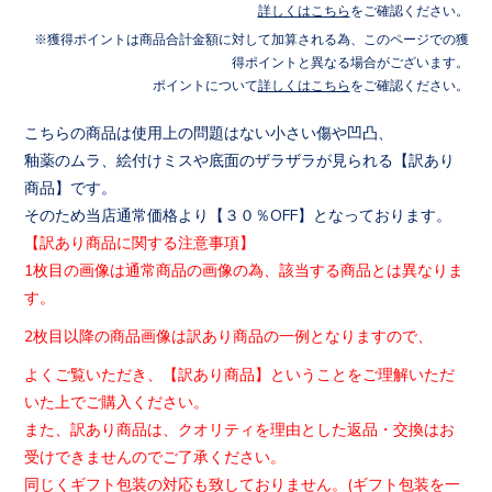
詳しくはこちら
をご確認ください。
獲得ポイントは商品合計金額に対して加算される為、このページでの獲
得ポイントと異なる場合がございます。
ポイントについて
詳しくはこちら
をご確認ください。
こちらの商品は使用上の問題はない小さい傷や凹凸、
釉薬のムラ、絵付けミスや底面のザラザラが見られる【訳あり
商品
】です。
そのため当店通常価格より【３０％OFF】となっております。
【訳あり商品に関する注意事項】
1枚目の画像は通常商品の画像の為、該当する商品とは異なりま
す
。
2枚目以降の商品画像は訳あり商品の一例となりますので、
よくご覧いただき、【訳あり商品】ということをご理解いただ
いた
上でご購入ください。
また、訳あり商品は、クオリティを理由とした返品・交換はお
受け
できませんのでご了承ください。
同じくギフト包装の対応も致しておりません。(
ギフト包装を一