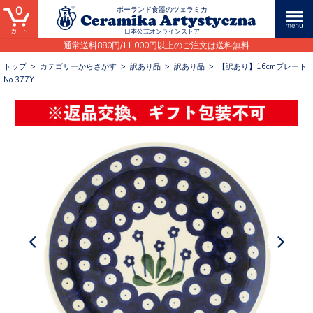
0
ポーランド食器のツェラミカ
日本公式オンラインストア
通常送料880円/11,000円以上のご注文は送料無料
トップ
>
カテゴリーからさがす
>
訳あり品
>
訳あり品
>
【訳あり】16cmプレート
No.377Y