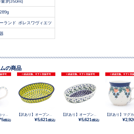
容量:約350ml)
289g
ーランド ボレスワヴィエツ
器
ムの商品
【訳あり】マグカップ0.35L No.U4-4207
【訳あり】オーブンディッシュ No.242X
【訳あり】オーブンディッシュ No.377Y
75
¥5,621
¥5,621
¥2,92
(税込)
(税込)
(税込)