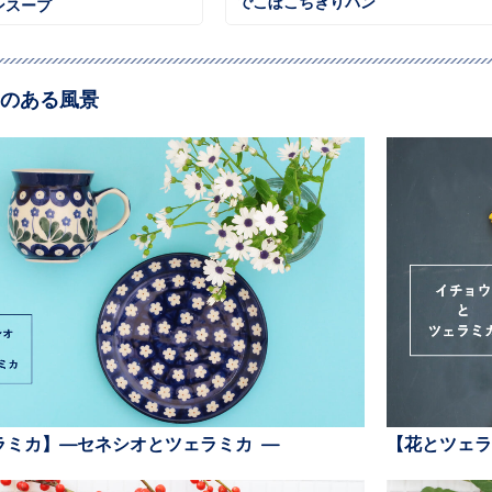
でこぼこちぎりパン
ンスープ
のある風景
ラミカ】—セネシオとツェラミカ —
【花とツェラ