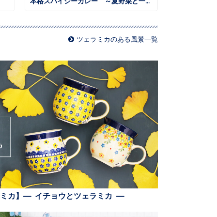
本格スパイシーカレー ～夏野菜と一緒に～
ツェラミカのある風景一覧
ミカ】— イチョウとツェラミカ —