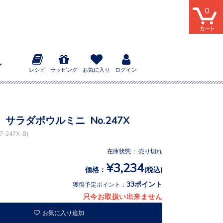
0
レシピ
ラッピング
お気に入り
ログイン
サラダボウルミニ No.247X
-247X-B)
在庫状態 : 売り切れ
¥3,234
価格：
(税込)
33ポイント
獲得予定ポイント：
只今お取扱い出来ません
お気に入り追加