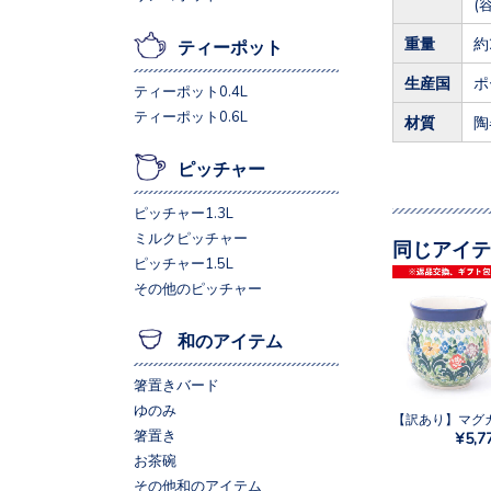
(
重量
約
ティーポット
生産国
ポ
ティーポット0.4L
ティーポット0.6L
材質
陶
ピッチャー
ピッチャー1.3L
ミルクピッチャー
同じアイテ
ピッチャー1.5L
その他のピッチャー
和のアイテム
箸置きバード
ゆのみ
箸置き
¥5,7
お茶碗
その他和のアイテム