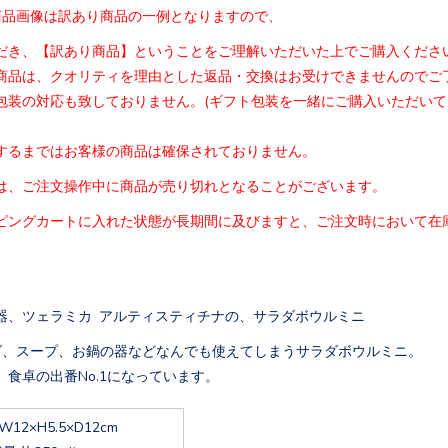
商品画像は訳あり商品の一例となりますので、
だき、【訳あり商品】ということをご理解いただいた
上でご購入くださ
商品は、クオリティを理由とした返品・交換はお受け
できませんのでご
包装の対応も致しておりません。(
ギフト包装を一緒にご購入いただいて
するまではお客様の商品は確保されておりません。
は、
ご注文操作中に商品が売り切れとなることがございます。
ピングカートに入れた状態が長期間に及びますと、
ご注文時において在
器、ツェラミカ アルティスティチナの、サラダボウルミニ
ダ、スープ、お鍋の器などなんでも使えてしまうサラダボウルミニ。
、食卓の出番No.1になっています。
W12×H5.5×D12cm