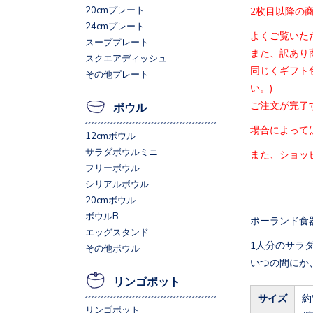
20cmプレート
2枚目以降の
24cmプレート
よくご覧いた
スーププレート
また、訳あり
スクエアディッシュ
同じくギフト
その他プレート
い。)
ご注文が完了
ボウル
場合によって
12cmボウル
サラダボウルミニ
また、ショッ
フリーボウル
シリアルボウル
20cmボウル
ボウルB
ポーランド食
エッグスタンド
1人分のサラ
その他ボウル
いつの間にか
リンゴポット
サイズ
約
リンゴポット