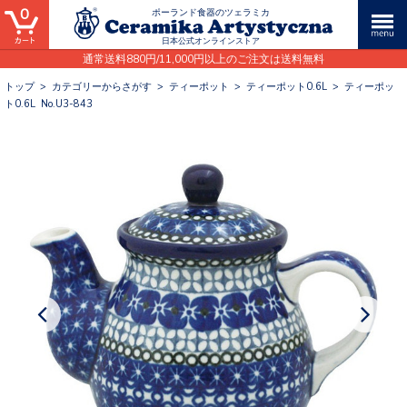
0
ポーランド食器のツェラミカ
日本公式オンラインストア
通常送料880円/11,000円以上のご注文は送料無料
トップ
>
カテゴリーからさがす
>
ティーポット
>
ティーポット0.6L
>
ティーポッ
ト0.6L No.U3-843