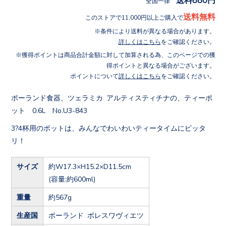
全国一律
送料無料
このストアで11,000円以上ご購入で
条件により送料が異なる場合があります。
詳しくはこちら
をご確認ください。
獲得ポイントは商品合計金額に対して加算される為、このページでの獲
得ポイントと異なる場合がございます。
ポイントについて
詳しくはこちら
をご確認ください。
ポーランド食器、ツェラミカ アルティスティチナの、ティーポ
ット 0.6L No.U3-843
3?4杯用のポットは、みんなでわいわいティータイムにピッタ
リ！
サイズ
約W17.3×H15.2×D11.5cm
(容量:約600ml)
重量
約567g
生産国
ポーランド ボレスワヴィエツ