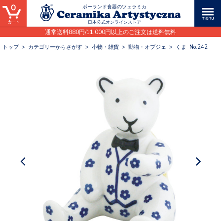
0
ポーランド食器のツェラミカ
日本公式オンラインストア
通常送料880円/11,000円以上のご注文は送料無料
トップ
>
カテゴリーからさがす
>
小物・雑貨
>
動物・オブジェ
>
くま No.242