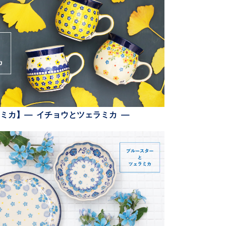
ミカ】— イチョウとツェラミカ —