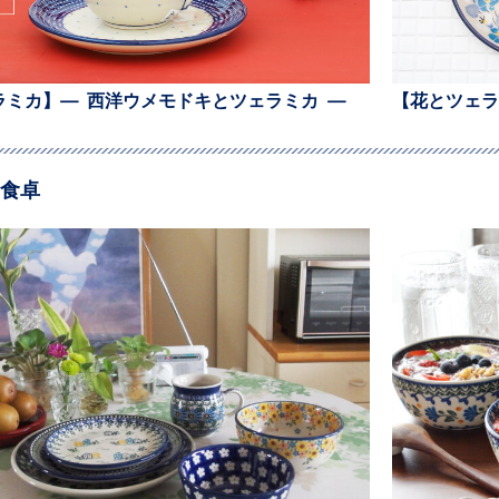
ラミカ】— 西洋ウメモドキとツェラミカ —
【花とツェラ
食卓