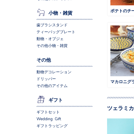
ポテトのチ
小物・雑貨
歯ブラシスタンド
ティーバッグプレート
動物・オブジェ
その他小物・雑貨
その他
動物デコレーション
ドリッパー
マカロニグ
その他のアイテム
ギフト
ツェラミカ
ギフトセット
Wedding Gift
ギフトラッピング