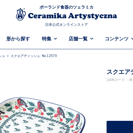
ポーランド食器のツェラミカ
日本公式オンラインストア
形から探す
特集
店舗一覧
コンテンツ
シュ
>
スクエアディッシュ No.1257X
スクエアデ
(JANコード：458