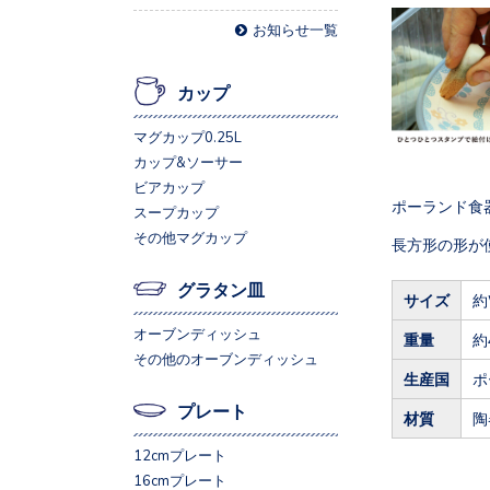
お知らせ一覧
カップ
マグカップ0.25L
カップ&ソーサー
ビアカップ
ポーランド食
スープカップ
その他マグカップ
長方形の形が
グラタン皿
サイズ
約
オーブンディッシュ
重量
約
その他のオーブンディッシュ
生産国
ポ
プレート
材質
陶
12cmプレート
16cmプレート