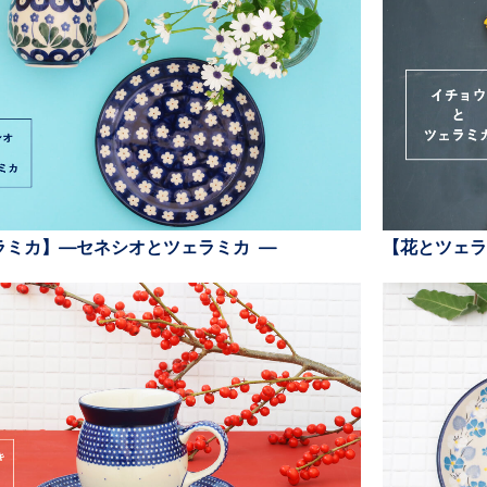
ラミカ】—セネシオとツェラミカ —
【花とツェラ