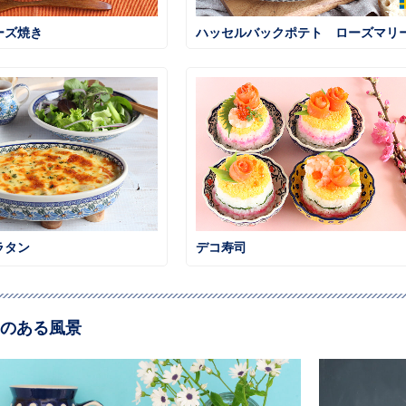
ーズ焼き
ラタン
デコ寿司
のある風景