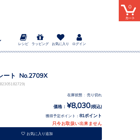
0
レシピ
ラッピング
お気に入り
ログイン
ート No.2709X
2305182729)
在庫状態 : 売り切れ
¥8,030
価格：
(税込)
81ポイント
獲得予定ポイント：
只今お取扱い出来ません
お気に入り追加