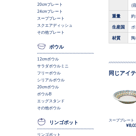
20cmプレート
(
24cmプレート
重量
約
スーププレート
スクエアディッシュ
生産国
ポ
その他プレート
材質
陶
ボウル
12cmボウル
サラダボウルミニ
同じアイテ
フリーボウル
シリアルボウル
20cmボウル
ボウルB
エッグスタンド
その他ボウル
リンゴポット
¥8,0
リンゴポット