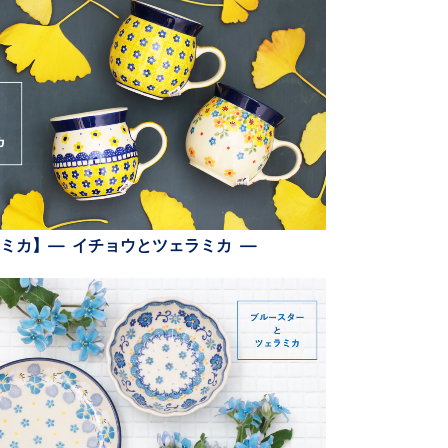
ミカ】— イチョウとツェラミカ —