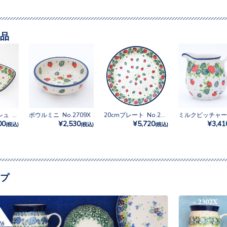
品
スクエアディッシュ No.2709X
ボウルミニ No.2709X
20cmプレート No.2709X
00
¥2,530
¥5,720
¥3,41
(税込)
(税込)
(税込)
プ