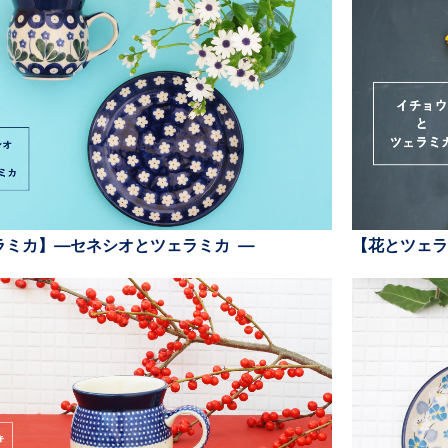
ラミカ】—セネシオとツェラミカ —
【花とツェラ