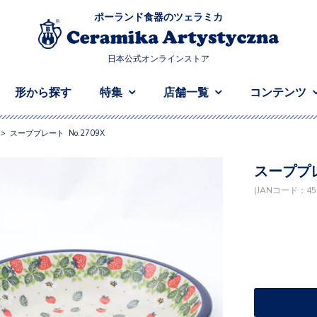
ポーランド食器のツェラミカ
日本公式オンラインストア
形から探す
特集
店舗一覧
コンテンツ
>
スーププレート No.2709X
スーププレ
(JANコード：458