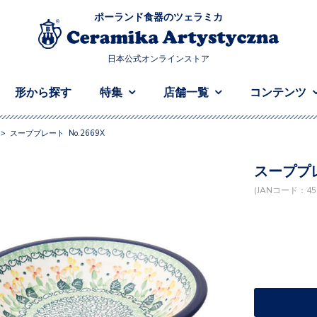
ポーランド食器のツェラミカ
日本公式オンラインストア
形から探す
特集
店舗一覧
コンテンツ
>
スーププレート No.2669X
スーププレ
(JANコード：458