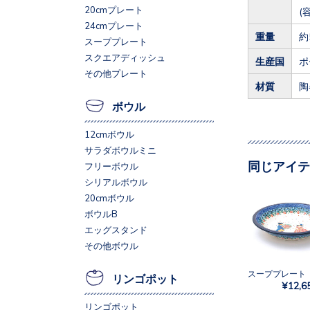
20cmプレート
(
24cmプレート
重量
約
スーププレート
スクエアディッシュ
生産国
ポ
その他プレート
材質
陶
ボウル
12cmボウル
サラダボウルミニ
同じアイテ
フリーボウル
シリアルボウル
20cmボウル
ボウルB
エッグスタンド
その他ボウル
リンゴポット
¥12,6
リンゴポット