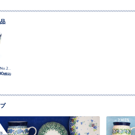
品
エッグスタンド No.2669X
90
(税込)
プ