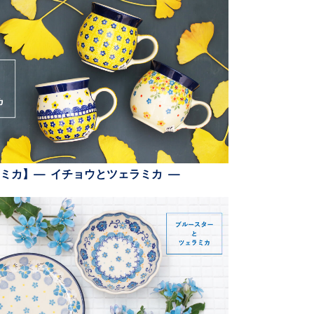
ミカ】— イチョウとツェラミカ —