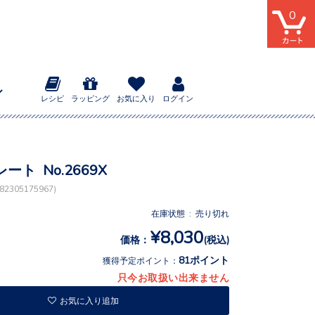
0
レシピ
ラッピング
お気に入り
ログイン
ート No.2669X
2305175967)
在庫状態 : 売り切れ
¥8,030
価格：
(税込)
81ポイント
獲得予定ポイント：
只今お取扱い出来ません
お気に入り追加