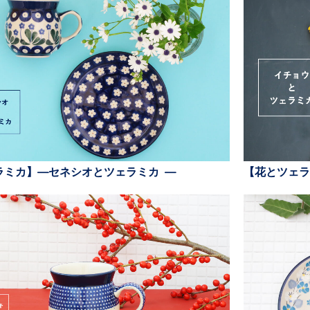
ラミカ】—セネシオとツェラミカ —
【花とツェラ