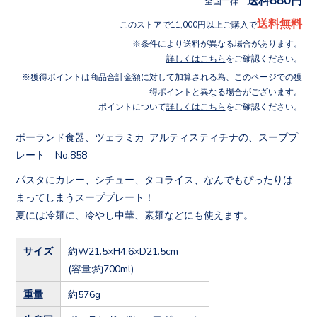
全国一律
送料無料
このストアで11,000円以上ご購入で
条件により送料が異なる場合があります。
詳しくはこちら
をご確認ください。
獲得ポイントは商品合計金額に対して加算される為、このページでの獲
得ポイントと異なる場合がございます。
ポイントについて
詳しくはこちら
をご確認ください。
ポーランド食器、ツェラミカ アルティスティチナの、スーププ
レート No.858
パスタにカレー、シチュー、タコライス、なんでもぴったりは
まってしまうスーププレート！
夏には冷麺に、冷やし中華、素麺などにも使えます。
サイズ
約W21.5×H4.6×D21.5cm
(容量:約700ml)
重量
約576g