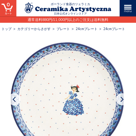
0
ポーランド食器のツェラミカ
日本公式オンラインストア
通常送料880円/11,000円以上のご注文は送料無料
トップ
>
カテゴリーからさがす
>
プレート
>
24cmプレート
>
24cmプレート