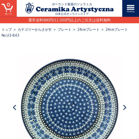
0
ポーランド食器のツェラミカ
日本公式オンラインストア
通常送料880円/11,000円以上のご注文は送料無料
トップ
>
カテゴリーからさがす
>
プレート
>
24cmプレート
>
24cmプレート
No.U3-843