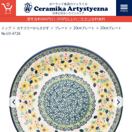
0
ポーランド食器のツェラミカ
日本公式オンラインストア
通常送料880円/11,000円以上のご注文は送料無料
トップ
>
カテゴリーからさがす
>
プレート
>
20cmプレート
>
20cmプレート
No.U3-4726