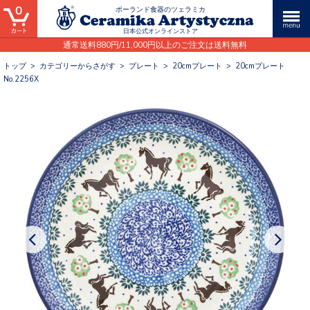
0
ポーランド食器のツェラミカ
日本公式オンラインストア
通常送料880円/11,000円以上のご注文は送料無料
トップ
>
カテゴリーからさがす
>
プレート
>
20cmプレート
>
20cmプレート
No.2256X