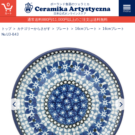
0
ポーランド食器のツェラミカ
日本公式オンラインストア
通常送料880円/11,000円以上のご注文は送料無料
トップ
>
カテゴリーからさがす
>
プレート
>
16cmプレート
>
16cmプレート
No.U3-843