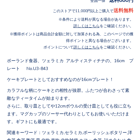
全国一律
送料無料
このストアで11,000円以上ご購入で
条件により送料が異なる場合があります。
詳しくはこちら
をご確認ください。
獲得ポイントは商品合計金額に対して加算される為、このページでの獲
得ポイントと異なる場合がございます。
ポイントについて
詳しくはこちら
をご確認ください。
ポーランド食器、ツェラミカ アルティスティチナの、16cm プ
レート No.U3-843
ケーキプレートとしておすすめなのが16cmプレート！
カラフルな柄にケーキとの相性が抜群。ふたつが合わさって素
敵なティータイムが始まります。
さらに、取り皿としてや12cmボウルの受け皿としても役に立ち
ます。マグカップのソーサー代わりとしてもお使いいただけま
す。ギフトにも最適です。
関連キーワード：ツェラミカ,セラミカ,ポーリッシュポタリー,洋
食器,食器,陶器,皿,北欧,東欧,北欧雑貨,カフェ,食器 詰め合わせ,食