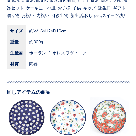
器セット ケーキ皿 小皿 お子様 子供 キッズ 誕生日 ギフト
贈り物 お祝い 内祝い 引き出物 新生活,おしゃれ,スイーツ,丸い
サイズ
約W16×H2×D16cm
重量
約300g
生産国
ポーランド ボレスワヴィエツ
材質
陶器
同じアイテムの商品