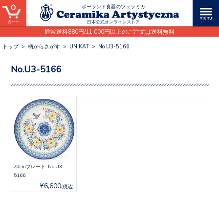
0
ポーランド食器のツェラミカ
日本公式オンラインストア
通常送料880円/11,000円以上のご注文は送料無料
トップ
>
柄からさがす
>
UNIKAT
>
No.U3-5166
No.U3-5166
20cmプレート No.U3-
5166
¥6,600
(税込)