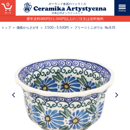
0
ポーランド食器のツェラミカ
日本公式オンラインストア
通常送料880円/11,000円以上のご注文は送料無料
トップ
>
価格からさがす
>
3,500～5,500円
>
プリーツミニボウル No.835