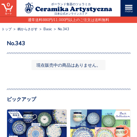
0
ポーランド食器のツェラミカ
日本公式オンラインストア
通常送料880円/11,000円以上のご注文は送料無料
トップ
>
柄からさがす
>
Basic
>
No.343
No.343
現在販売中の商品はありません。
ピックアップ