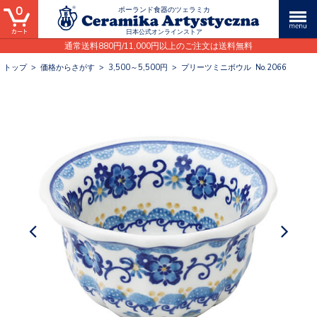
0
ポーランド食器のツェラミカ
日本公式オンラインストア
通常送料880円/11,000円以上のご注文は送料無料
トップ
>
価格からさがす
>
3,500～5,500円
>
プリーツミニボウル No.2066