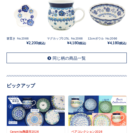
箸置き No.2066
マグカップ0.25L No.2066
12cmボウル No.2066
¥2,200
¥4,180
¥4,180
(税込)
(税込)
(税込)
同じ柄の商品一覧
ピックアップ
Ceramika陶器市2026
ペアコレクション2026