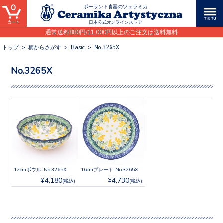
0
ポーランド食器のツェラミカ
日本公式オンラインストア
通常送料880円/11,000円以上のご注文は送料無料
トップ
>
柄からさがす
>
Basic
>
No.3265X
No.3265X
12cmボウル No.3265X
16cmプレート No.3265X
¥4,180
¥4,730
(税込)
(税込)