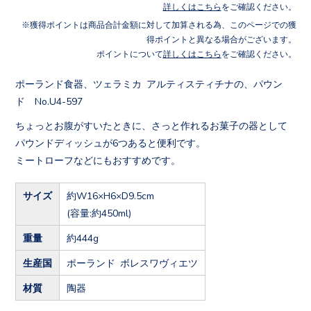
詳しくはこちら
をご確認ください。
獲得ポイントは商品合計金額に対して加算される為、このページでの獲
得ポイントと異なる場合がございます。
ポイントについて
詳しくはこちら
をご確認ください。
ポーランド食器、ツェラミカ アルティスティチナの、パウン
ド No.U4-597
ちょっとお腹がすいたときに、さっと作れるお菓子の器として
パウンドディッシュが6つあると便利です。
ミートローフなどにもおすすめです。
サイズ
約W16×H6×D9.5cm
(容量:約450ml)
重量
約444g
生産国
ポーランド ボレスワヴィエツ
材質
陶器