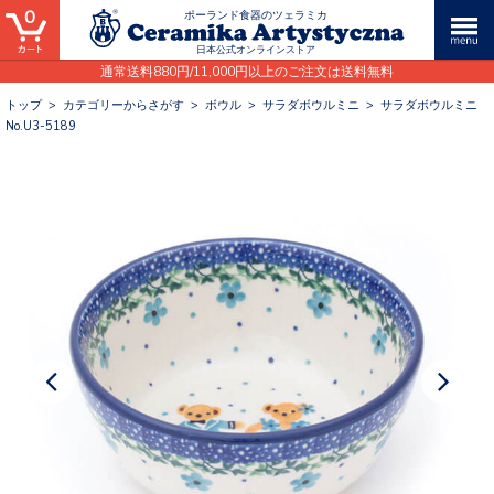
0
ポーランド食器のツェラミカ
日本公式オンラインストア
通常送料880円/11,000円以上のご注文は送料無料
トップ
>
カテゴリーからさがす
>
ボウル
>
サラダボウルミニ
>
サラダボウルミニ
No.U3-5189