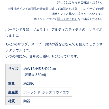
詳しくはこちら
をご確認ください。
獲得ポイントは商品合計金額に対して加算される為、このページでの獲
得ポイントと異なる場合がございます。
ポイントについて
詳しくはこちら
をご確認ください。
ポーランド食器、ツェラミカ アルティスティチナの、サラダボ
ウルミニ
1人分のサラダ、スープ、お鍋の器などなんでも使えてしまうサ
ラダボウルミニ。
いつの間にか、食卓の出番No.1になっています。
サイズ
約W12×H5.5×D12cm
(容量:約350ml)
重量
約289g
生産国
ポーランド ボレスワヴィエツ
材質
陶器