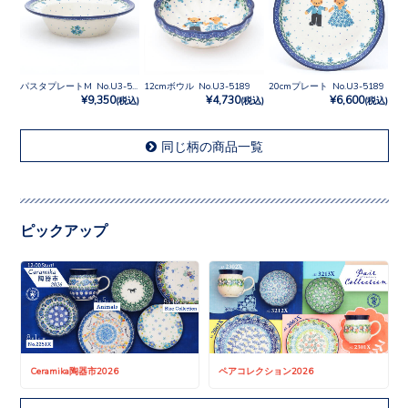
パスタプレートM No.U3-5189
12cmボウル No.U3-5189
20cmプレート No.U3-5189
¥9,350
¥4,730
¥6,600
(税込)
(税込)
(税込)
同じ柄の商品一覧
ピックアップ
Ceramika陶器市2026
ペアコレクション2026