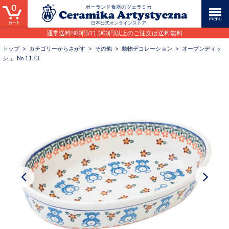
0
ポーランド食器のツェラミカ
日本公式オンラインストア
通常送料880円/11,000円以上のご注文は送料無料
トップ
>
カテゴリーからさがす
>
その他
>
動物デコレーション
>
オーブンディッ
シュ No.1133