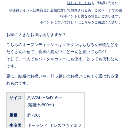
詳しくはこちら
をご確認ください。
獲得ポイントは商品合計金額に対して加算される為、このページでの獲
得ポイントと異なる場合がございます。
ポイントについて
詳しくはこちら
をご確認ください。
お家に大きなお皿はありますか？
こちらのオーブンディッシュはグラタンはもちろん煮物などを
たくさんのせて、食卓の真ん中にどーんと置いてもOK！
そして、一人でもパスタやカレーにも使え、とっても便利なん
です。
更に、結婚のお祝いや、引っ越しのお祝いにもよく選ばれる優
れものです。
サイズ
約W24×H6×D16cm
(容量:約800ml)
重量
約790g
生産国
ポーランド ボレスワヴィエツ