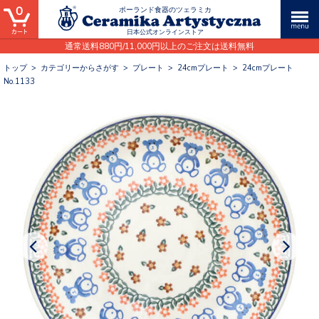
0
ポーランド食器のツェラミカ
日本公式オンラインストア
通常送料880円/11,000円以上のご注文は送料無料
トップ
>
カテゴリーからさがす
>
プレート
>
24cmプレート
>
24cmプレート
No.1133