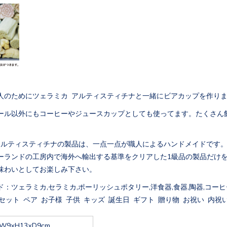
人のためにツェラミカ アルティスティチナと一緒にビアカップを作り
ール以外にもコーヒーやジュースカップとしても使ってます。たくさん
アルティスティチナの製品は、一点一点が職人によるハンドメイドです
ーランドの工房内で海外へ輸出する基準をクリアした1級品の製品だけ
味わいとしてお楽しみ下さい。
：ツェラミカ,セラミカ,ポーリッシュポタリー,洋食器,食器,陶器,コーヒー
セット ペア お子様 子供 キッズ 誕生日 ギフト 贈り物 お祝い 内祝い
W9×H13×D9cm