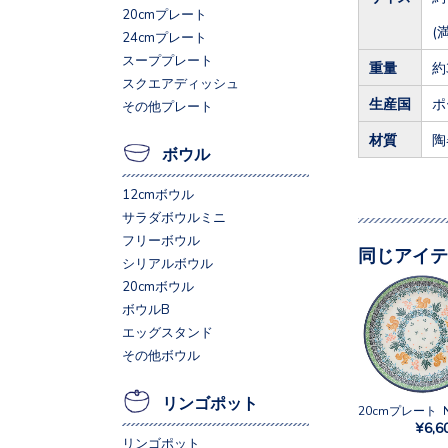
20cmプレート
(
24cmプレート
スーププレート
重量
約
スクエアディッシュ
生産国
ポ
その他プレート
材質
陶
ボウル
12cmボウル
サラダボウルミニ
フリーボウル
同じアイテ
シリアルボウル
20cmボウル
ボウルB
エッグスタンド
その他ボウル
リンゴポット
¥6,6
リンゴポット