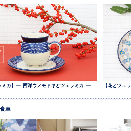
ラミカ】— 西洋ウメモドキとツェラミカ —
【花とツェラ
食卓