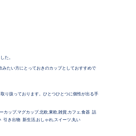
ました。
飲みたい方にとっておきのカップとしておすすめで
。
を取り扱っております。ひとつひとつに個性が出る手
カップ,マグカップ,北欧,東欧,雑貨,カフェ,食器 詰
 引き出物 新生活,おしゃれ,スイーツ,丸い