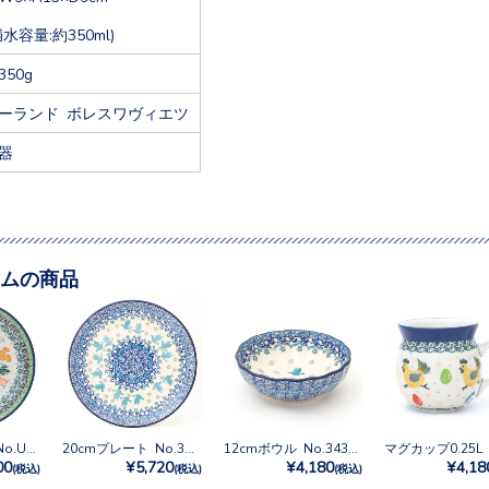
満水容量:約350ml)
350g
ーランド ボレスワヴィエツ
器
ムの商品
20cmプレート No.U3-5078
20cmプレート No.3433X
12cmボウル No.3433X
00
¥5,720
¥4,180
¥4,18
(税込)
(税込)
(税込)