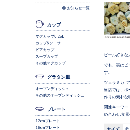
お知らせ一覧
カップ
マグカップ0.25L
カップ&ソーサー
ビアカップ
ビール好きな
スープカップ
その他マグカップ
でも、実はビ
す。
グラタン皿
ツェラミカ 
オーブンディッシュ
当店では、ポ
その他のオーブンディッシュ
作りの素朴な
関連キーワード
プレート
め合わせ,食器
12cmプレート
16cmプレート
サイズ
約