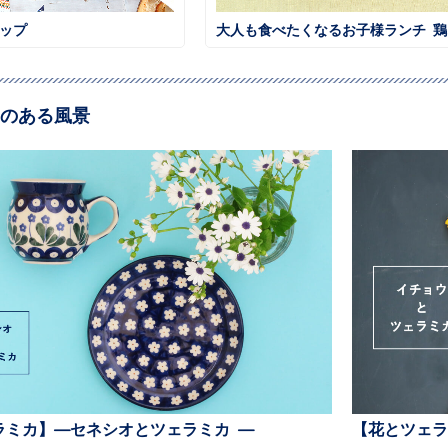
ィップ
大人も
のある風景
ラミカ】—セネシオとツェラミカ —
【花とツェラ