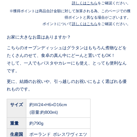
詳しくはこちら
をご確認ください。
獲得ポイントは商品合計金額に対して加算される為、このページでの獲
得ポイントと異なる場合がございます。
ポイントについて
詳しくはこちら
をご確認ください。
お家に大きなお皿はありますか？
こちらのオーブンディッシュはグラタンはもちろん煮物などを
たくさんのせて、食卓の真ん中にどーんと置いてもOK！
そして、一人でもパスタやカレーにも使え、とっても便利なん
です。
更に、結婚のお祝いや、引っ越しのお祝いにもよく選ばれる優
れものです。
サイズ
約W24×H6×D16cm
(容量:約800ml)
重量
約790g
生産国
ポーランド ボレスワヴィエツ