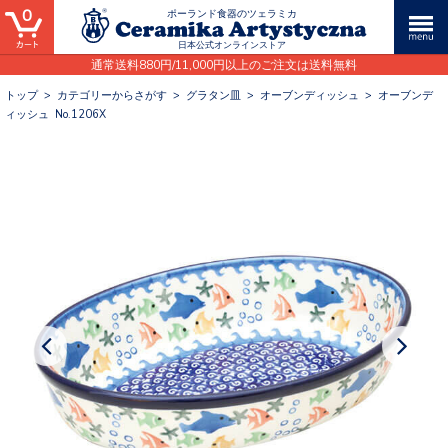
0
ポーランド食器のツェラミカ
日本公式オンラインストア
通常送料880円/11,000円以上のご注文は送料無料
トップ
>
カテゴリーからさがす
>
グラタン皿
>
オーブンディッシュ
>
オーブンデ
ィッシュ No.1206X