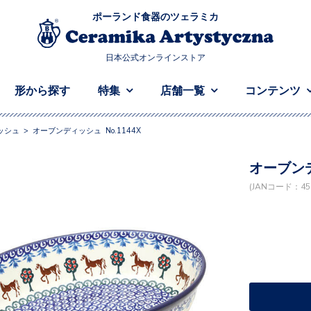
ポーランド食器のツェラミカ
日本公式オンラインストア
形から探す
特集
店舗一覧
コンテンツ
ッシュ
>
オーブンディッシュ No.1144X
オーブンデ
(JANコード：458