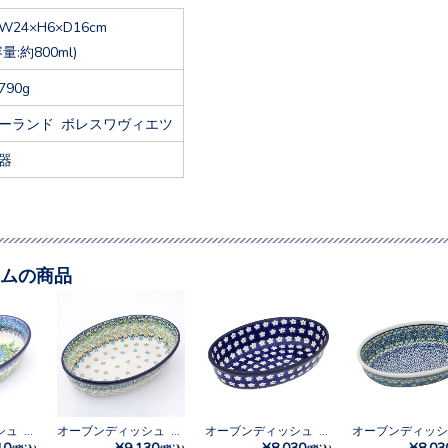
W24×H6×D16cm
容量:約800ml)
790g
ーランド ボレスワヴィエツ
器
ムの商品
オーブンディッシュ No.U6-5048
オーブンディッシュ No.U3-4757
オーブンディッシュ No.247X
10
¥9,130
¥8,030
¥8,03