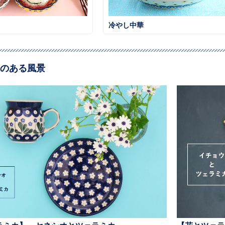
冷やし中華
のある風景
ラミカ】—セネシオとツェラミカ —
【花とツェラ