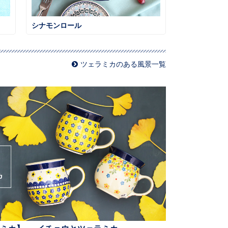
シナモンロール
ツェラミカのある風景一覧
ミカ】— イチョウとツェラミカ —