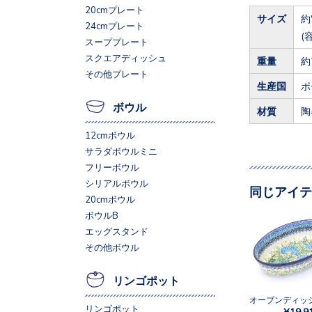
20cmプレート
サイズ
約
24cmプレート
(
スーププレート
スクエアディッシュ
重量
約
その他プレート
生産国
ポ
ボウル
材質
陶
12cmボウル
サラダボウルミニ
フリーボウル
シリアルボウル
同じアイテ
20cmボウル
ボウルB
エッグスタンド
その他ボウル
リンゴポット
リンゴポット
¥19,9