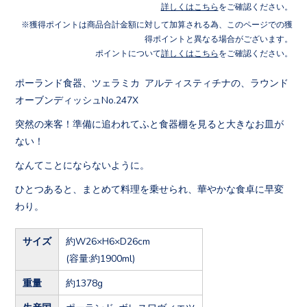
詳しくはこちら
をご確認ください。
獲得ポイントは商品合計金額に対して加算される為、このページでの獲
得ポイントと異なる場合がございます。
ポイントについて
詳しくはこちら
をご確認ください。
ポーランド食器、ツェラミカ アルティスティチナの、ラウンド
オーブンディッシュNo.247X
突然の来客！準備に追われてふと食器棚を見ると大きなお皿が
ない！
なんてことにならないように。
ひとつあると、まとめて料理を乗せられ、華やかな食卓に早変
わり。
サイズ
約W26×H6×D26cm
(容量:約1900ml)
重量
約1378g
生産国
ポーランド ボレスワヴィエツ