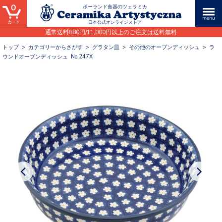
0
ポーランド食器のツェラミカ
日本公式オンラインストア
通常送料880円/11,000円以上のご注文は送料無料
トップ
>
カテゴリーからさがす
>
グラタン皿
>
その他のオーブンディッシュ
>
ラ
ウンドオーブンディッシュ No.247X