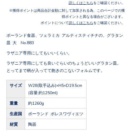
詳しくはこちら
をご確認ください。
獲得ポイントは商品合計金額に対して加算される為、このページでの獲
得ポイントと異なる場合がございます。
ポイントについて
詳しくはこちら
をご確認ください。
ポーランド食器、ツェラミカ アルティスティチナの、グラタン
皿 大 No.883
ラザニア専用にしてもいいくらい。
ラザニア専用にしても良いぐらいのちょうどいいグラタン皿。
とってまで柄が入ってて飽きのこないフォルムです。
サイズ
W28
(取手込み)
×H5×D19.5cm
(容量:約1250ml)
重量
約1260g
生産国
ポーランド ボレスワヴィエツ
材質
陶器