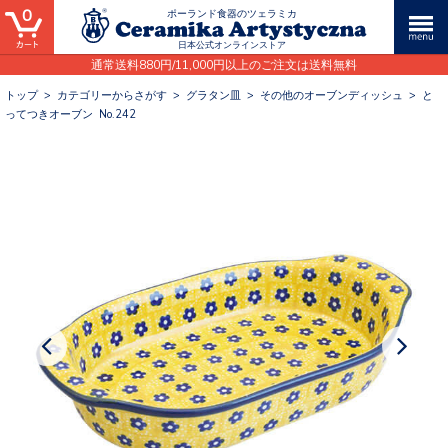
0
ポーランド食器のツェラミカ
日本公式オンラインストア
通常送料880円/11,000円以上のご注文は送料無料
トップ
>
カテゴリーからさがす
>
グラタン皿
>
その他のオーブンディッシュ
>
と
ってつきオーブン No.242