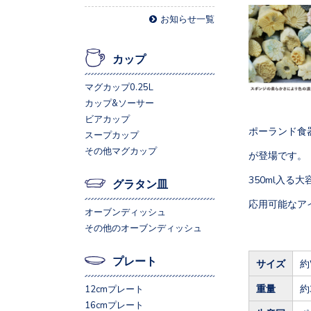
お知らせ一覧
カップ
マグカップ0.25L
カップ&ソーサー
ビアカップ
ポーランド食器、
スープカップ
その他マグカップ
が登場です。
350ml入
グラタン皿
応用可能なア
オーブンディッシュ
その他のオーブンディッシュ
プレート
サイズ
約
重量
約
12cmプレート
16cmプレート