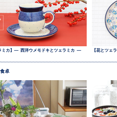
ラミカ】— 西洋ウメモドキとツェラミカ —
【花とツェラ
食卓