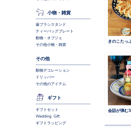
小物・雑貨
歯ブラシスタンド
ティーバッグプレート
動物・オブジェ
きのこたっ
その他小物・雑貨
その他
動物デコレーション
ドリッパー
その他のアイテム
ギフト
ギフトセット
会話が弾む
Wedding Gift
ギフトラッピング