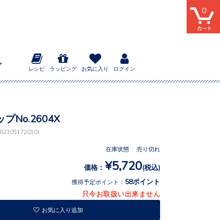
0
レシピ
ラッピング
お気に入り
ログイン
プNo.2604X
2305172010)
在庫状態 : 売り切れ
¥5,720
価格：
(税込)
58ポイント
獲得予定ポイント：
只今お取扱い出来ません
お気に入り追加