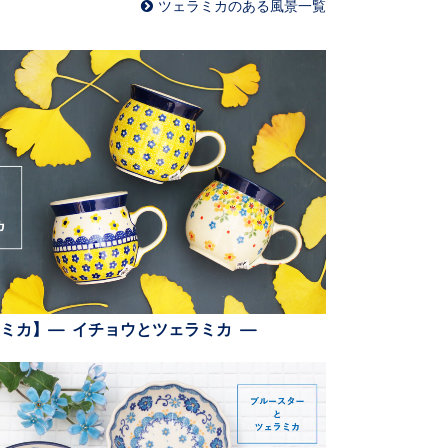
ツェラミカのある風景一覧
ミカ】— イチョウとツェラミカ —