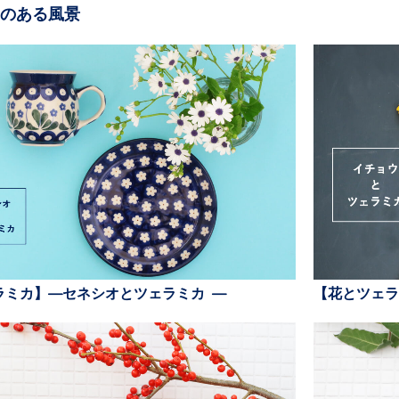
のある風景
ラミカ】—セネシオとツェラミカ —
【花とツェラ