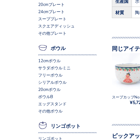
生産国
ポ
20cmプレート
24cmプレート
材質
陶
スーププレート
スクエアディッシュ
その他プレート
同じアイテ
ボウル
12cmボウル
サラダボウルミニ
フリーボウル
シリアルボウル
20cmボウル
ボウルB
¥5,7
エッグスタンド
その他ボウル
リンゴポット
ピックアッ
リンゴポット