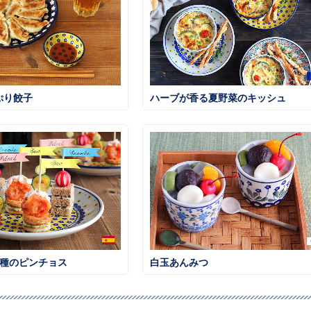
ぷり餃子
ハーブが香る夏野菜のキッシュ
3種のピンチョス
白玉あんみつ