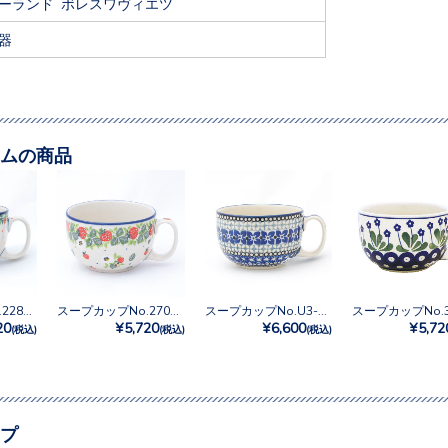
ーランド ボレスワヴィエツ
器
ムの商品
スープカップNo.2286X
スープカップNo.2709X
スープカップNo.U3-843
スープカップNo.3
20
¥5,720
¥6,600
¥5,72
(税込)
(税込)
(税込)
プ