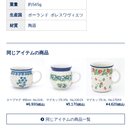
重量
約545g
生産国
ポーランド ボレスワヴィエツ
材質
陶器
同じアイテムの商品
スープマグ 650ml No.3269X
マグカップ0.35L No.2302X
マグカップ0.3L No.2709X
¥6,930
¥5,170
¥4,620
(税込)
(税込)
(税込)
同じアイテムの商品一覧