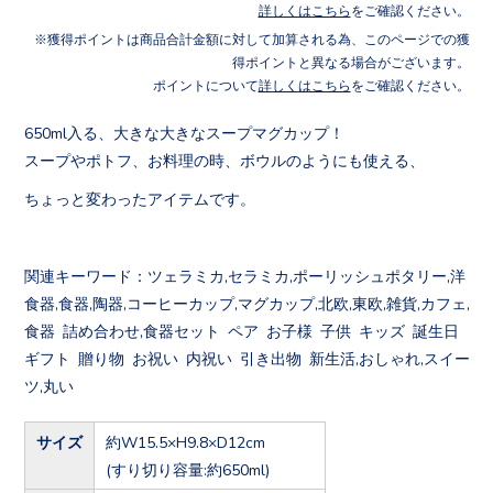
詳しくはこちら
をご確認ください。
獲得ポイントは商品合計金額に対して加算される為、このページでの獲
得ポイントと異なる場合がございます。
ポイントについて
詳しくはこちら
をご確認ください。
650ml入る、大きな大きなスープマグカップ！
スープやポトフ、お料理の時、ボウルのようにも使える、
ちょっと変わったアイテムです。
関連キーワード：ツェラミカ,セラミカ,ポーリッシュポタリー,洋
食器,食器,陶器,コーヒーカップ,マグカップ,北欧,東欧,雑貨,カフェ,
食器 詰め合わせ,食器セット ペア お子様 子供 キッズ 誕生日
ギフト 贈り物 お祝い 内祝い 引き出物 新生活,おしゃれ,スイー
ツ,丸い
サイズ
約W15.5×H9.8×D12cm
(すり切り容量:約650ml)