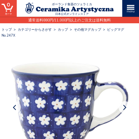
0
ポーランド食器のツェラミカ
日本公式オンラインストア
通常送料880円/11,000円以上のご注文は送料無料
トップ
>
カテゴリーからさがす
>
カップ
>
その他マグカップ
>
ビッグマグ
No.247X