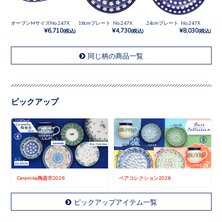
オーブンMサイズNo.247X
16cmプレート No.247X
24cmプレート No.247X
¥6,710
¥4,730
¥8,030
(税込)
(税込)
(税込)
同じ柄の商品一覧
ピックアップ
Ceramika陶器市2026
ペアコレクション2026
ピックアップアイテム一覧